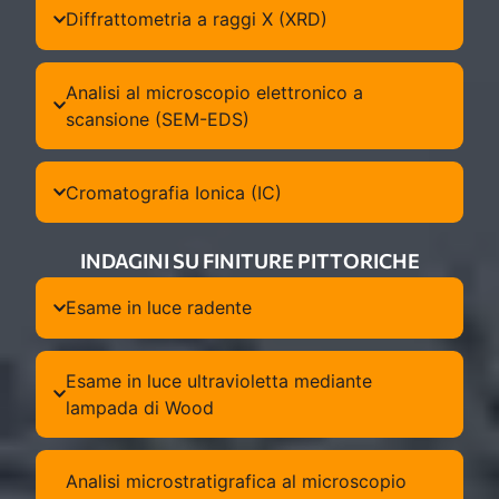
Diffrattometria a raggi X (XRD)
Analisi al microscopio elettronico a
scansione (SEM-EDS)
Cromatografia Ionica (IC)
INDAGINI SU FINITURE PITTORICHE
Esame in luce radente
Esame in luce ultravioletta mediante
lampada di Wood
Analisi microstratigrafica al microscopio