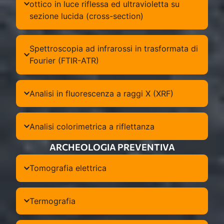
ottico in luce riflessa ed ultravioletta su
sezione lucida (cross-section)
Spettroscopia ad infrarossi in trasformata di
Fourier (FTIR-ATR)
Analisi in fluorescenza a raggi X (XRF)
Analisi colorimetrica a riflettanza
ARCHEOLOGIA PREVENTIVA
Tomografia elettrica
Termografia