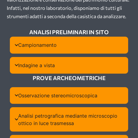
Infatti, nel nostro laboratorio, disponiamo di tutti gli
strumenti adatti a seconda della casistica da analizzare.
ANALISI PRELIMINARI IN SITO
Campionamento
Indagine a vista
PROVE ARCHEOMETRICHE
Osservazione stereomicroscopica
Analisi petrografica mediante microscopio
ottico in luce trasmessa