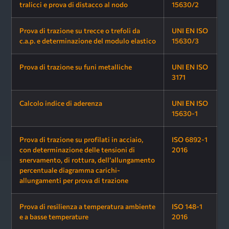
tralicci e prova di distacco al nodo
15630/2
Prova di trazione su trecce o trefoli da
UNI EN ISO
c.a.p. e determinazione del modulo elastico
15630/3
Prova di trazione su funi metalliche
UNI EN ISO
3171
Calcolo indice di aderenza
UNI EN ISO
15630-1
Prova di trazione su profilati in acciaio,
ISO 6892-1
con determinazione delle tensioni di
2016
snervamento, di rottura, dell’allungamento
percentuale diagramma carichi-
allungamenti per prova di trazione
Prova di resilienza a temperatura ambiente
ISO 148-1
e a basse temperature
2016