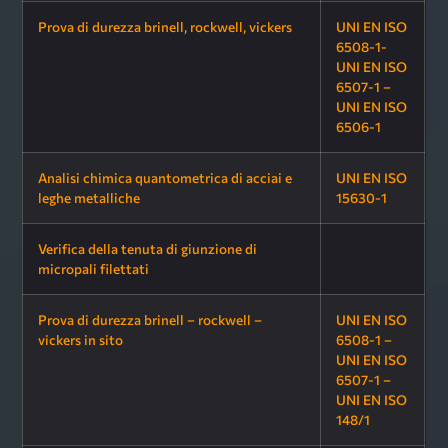
Prova di durezza brinell, rockwell, vickers
UNI EN ISO
6508-1-
UNI EN ISO
6507-1 –
UNI EN ISO
6506-1
Analisi chimica quantometrica di acciai e
UNI EN ISO
leghe metalliche
15630-1
Verifica della tenuta di giunzione di
micropali filettati
Prova di durezza brinell – rockwell –
UNI EN ISO
vickers in sito
6508-1 –
UNI EN ISO
6507-1 –
UNI EN ISO
148/1